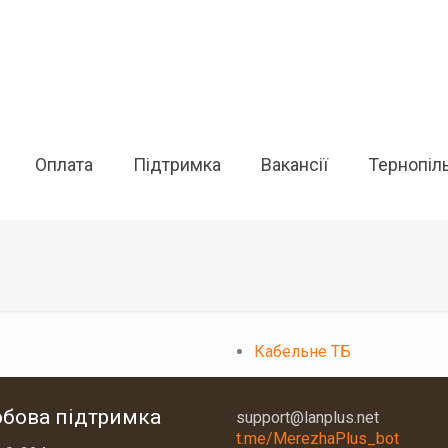
Оплата
Підтримка
Вакансії
Тернопіл
Кабельне ТБ
обова підтримка
support@lanplus.net
t.me/MerezhaPlus_bot