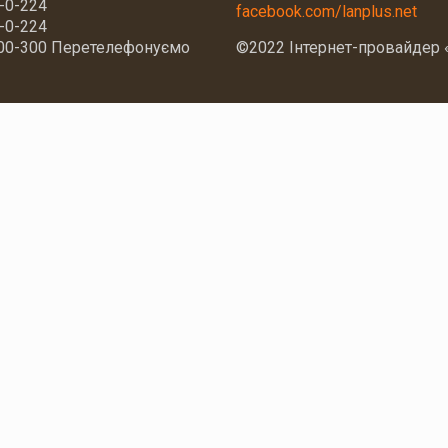
4-0-224
facebook.com/lanplus.net
4-0-224
700-300 Перетелефонуємо
©2022 Інтернет-провайдер