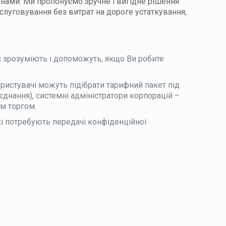
інами. Ми пропонуємо зручне і вигідне рішення
слуговування без витрат на дороге устаткування,
с зрозуміють і допоможуть, якщо Ви робите
ористувачі можуть підібрати тарифний пакет під
днання), системні адміністратори корпорацій –
им торгом.
які потребують передачі конфіденційної