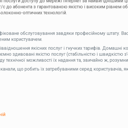
і послуги доступу до мережі Інтернет за найвигіднішими ц
т/с до абонента з гарантованою якістю і високим рівнем об
олоконно-оптичних технологій.
іфіковане обслуговування завдяки професійному штату. Ва
ченим користувачем.
піввідношення якісних послуг і гнучких тарифів. Домашні к
мно здивовані якістю послуг (стабільністю і швидкістю з’є
у технічної можливості їх надання та, звичайно ж, розумн
і канали, що робить їх затребуваними серед користувачів, 
ній