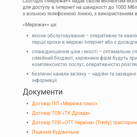
Сьогодні «Мережа+» надає своїм абонентам якісн
для доступу в Інтернет на швидкості до 1000 Мбі
з вільною телефонною лінією, з використанням в
«Мережа+» це:
якісне обслуговування – оперативне та квал
перші кроки в мережі Інтернет або є досвід
співвідношення ціни і якості – оптимальне с
сімейний бюджет, керівники фірм будуть приє
комплексністю послуг, оперативністю розгляд
безпечні канали зв’язку – надійні та захищен
інформації.
Документи
Договір ПП «Мережа плюс»
Договір ТОВ «ТК Дріада»
Договір ТОВ «ОТТ Україна» (Trinity) тристорон
Ліцензія будівельна