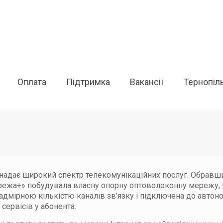
Оплата
Підтримка
Вакансії
Тернопіл
надає широкий спектр телекомунікаційних послуг. Обравши
режа+» побудувала власну опорну оптоволоконну мережу, 
адмірною кількістю каналів зв’язку і підключена до авто
 сервісів у абонента.